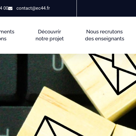
4 00
contact@ec44.fr
ements
Découvrir
Nous recrutons
ons
notre projet
des enseignants